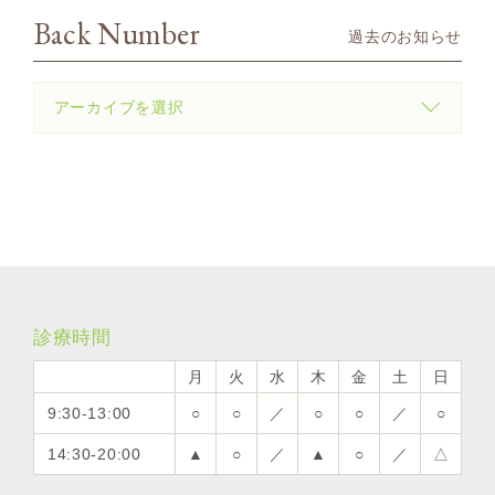
Back Number
過去のお知らせ
診療時間
月
火
水
木
金
土
日
9:30-13:00
○
○
／
○
○
／
○
14:30-20:00
▲
○
／
▲
○
／
△