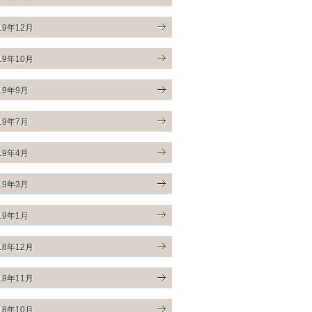
19年12月
19年10月
19年9月
19年7月
19年4月
19年3月
19年1月
18年12月
18年11月
18年10月