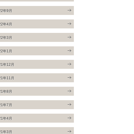
22年9月
22年4月
22年3月
22年1月
21年12月
21年11月
21年8月
21年7月
21年4月
21年3月