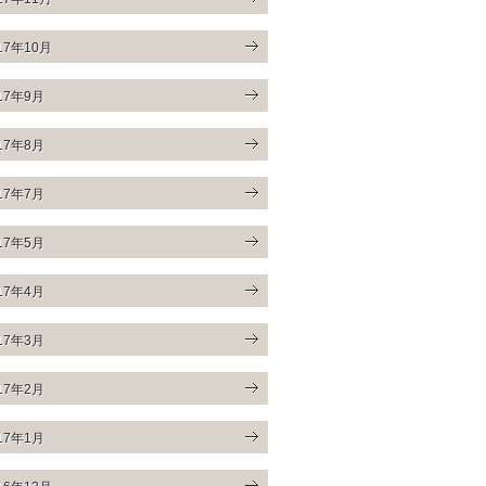
17年10月
17年9月
17年8月
17年7月
17年5月
17年4月
17年3月
17年2月
17年1月