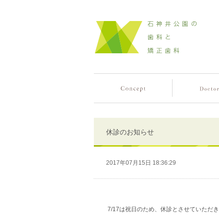
休診のお知らせ
2017年07月15日 18:36:29
7/17は祝日のため、休診とさせていただ