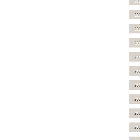
20
20
20
20
20
20
20
20
20
20