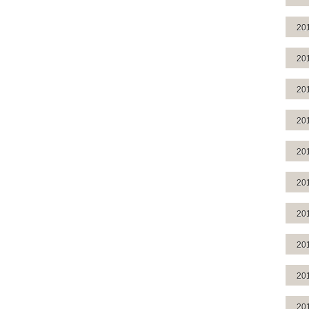
20
20
20
20
20
20
20
20
20
20