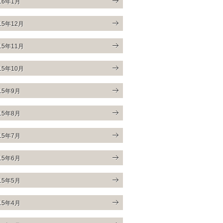
16年1月
15年12月
15年11月
15年10月
15年9月
15年8月
15年7月
15年6月
15年5月
15年4月