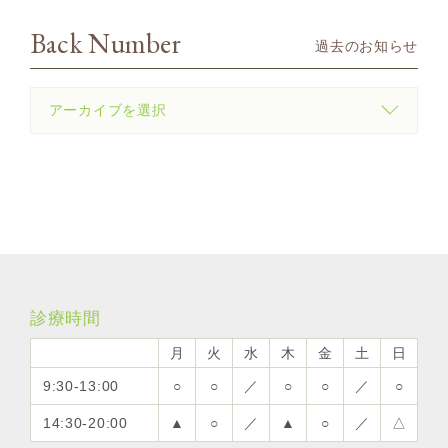
Back Number
過去のお知らせ
診療時間
月
火
水
木
金
土
日
9:30-13:00
○
○
／
○
○
／
○
14:30-20:00
▲
○
／
▲
○
／
△