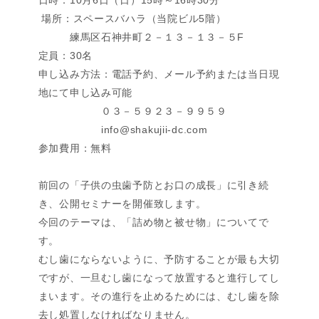
日時：10月6日（日）15時～16時30分
場所：スペースバハラ（当院ビル5階）
練馬区石神井町２－１３－１３－５F
定員：30名
申し込み方法：電話予約、メール予約または当日現
地にて申し込み可能
０３－５９２３－９９５９
info@shakujii-dc.com
参加費用：無料
前回の「子供の虫歯予防とお口の成長」に引き続
き、公開セミナーを開催致します。
今回のテーマは、「詰め物と被せ物」についてで
す。
むし歯にならないように、予防することが最も大切
ですが、一旦むし歯になって放置すると進行してし
まいます。その進行を止めるためには、むし歯を除
去し処置しなければなりません。