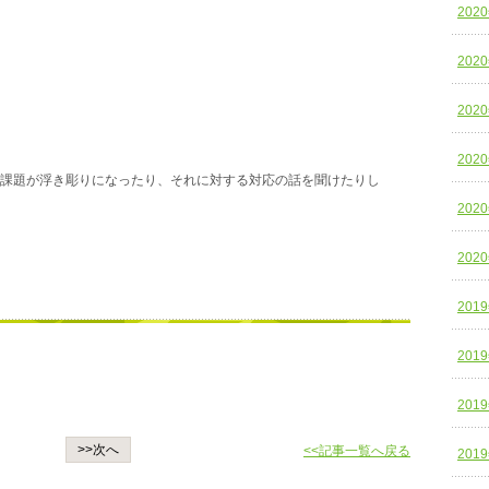
202
202
202
202
課題が浮き彫りになったり、それに対する対応の話を聞けたりし
202
202
201
201
201
>>次へ
<<記事一覧へ戻る
201