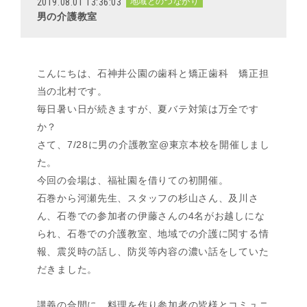
2019.08.01 13:36:03
地域とのつながり
男の介護教室
こんにちは、石神井公園の歯科と矯正歯科 矯正担
当の北村です。
毎日暑い日が続きますが、夏バテ対策は万全です
か？
さて、7/28に男の介護教室@東京本校を開催しまし
た。
今回の会場は、福祉園を借りての初開催。
石巻から河瀬先生、スタッフの杉山さん、及川さ
ん、石巻での参加者の伊藤さんの4名がお越しにな
られ、石巻での介護教室、地域での介護に関する情
報、震災時の話し、防災等内容の濃い話をしていた
だきました。
講義の合間に、料理を作り参加者の皆様とコミュニ